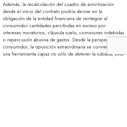
Además, la recalculación del cuadro de amortización
desde el inicio del contrato podría derivar en la
obligación de la entidad financiera de reintegrar al
consumidor cantidades percibidas en exceso por
intereses moratorios, cláusula suelo, comisiones indebidas
o repercusión abusiva de gastos. Desde la perspectiva del
consumidor, la oposición extraordinaria se convierte en
una herramienta capaz no sólo de detener la subasta, sino
también de reordenar globalmente la relación económica
con el banco.
Medidas procesales adoptadas: suspensión, prueba y
control de intereses
La Diligencia de Ordenación del Letrado de la
Administración de Justicia no se limita a detener la
ejecución, sino que activa una serie de medidas
destinadas a garantizar la transparencia y el equilibrio
procesal durante la tramitación del incidente