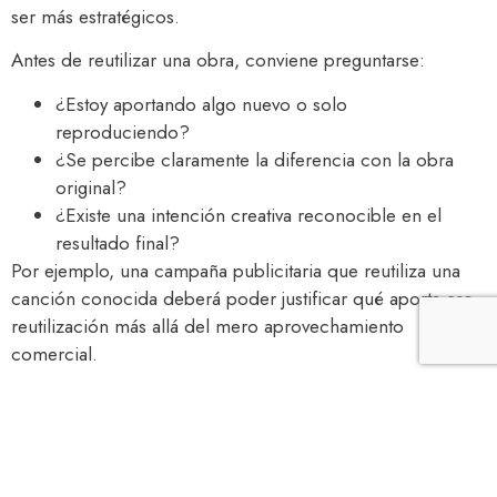
ser más estratégicos.
Antes de reutilizar una obra, conviene preguntarse:
¿Estoy aportando algo nuevo o solo
reproduciendo?
¿Se percibe claramente la diferencia con la obra
original?
¿Existe una intención creativa reconocible en el
resultado final?
Por ejemplo, una campaña publicitaria que reutiliza una
canción conocida deberá poder justificar qué aporta esa
reutilización más allá del mero aprovechamiento
comercial.
Un cambio de enfoque en propiedad intelectual
El TJUE desplaza el foco: ya no se trata solo de si se ha
usado una obra ajena, sino de cómo y para qué se ha
utilizado.