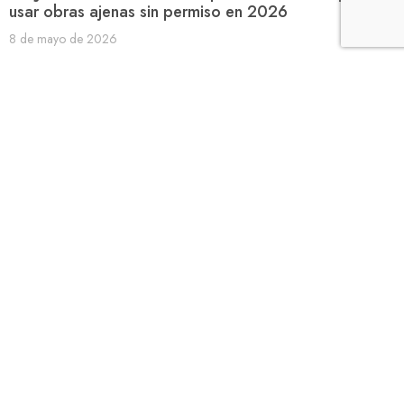
usar obras ajenas sin permiso en 2026
8 de mayo de 2026
¿Quién paga cuando falla la inteligencia artificial?
Claves legales de una responsabilidad cada vez más
compleja
7 de mayo de 2026
El Tribunal Supremo fija criterio favorable para
clientes banca online: en casos de phishing, el banco
debe devolver el dinero robado salvo que
demuestre negligencia grave del usuario y que sus
sistemas de seguridad eran eficaces.
5 de mayo de 2026
La Audiencia Provincial de Madrid obliga a una
aseguradora a pagar la indemnización por invalidez