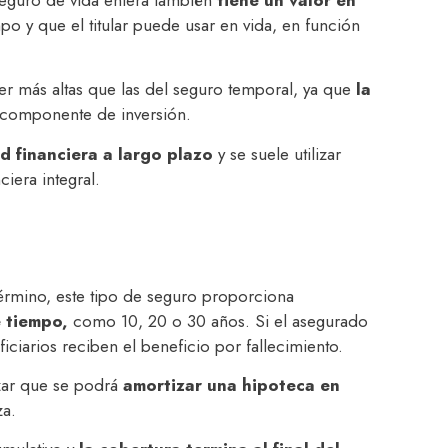
seguro de vida entera también
tiene un valor en
o y que el titular puede usar en vida, en función
er más altas que las del seguro temporal, ya que
la
 componente de inversión.
d financiera a largo plazo
y se suele utilizar
iera integral.
rmino, este tipo de seguro proporciona
e tiempo,
como 10, 20 o 30 años. Si el asegurado
ficiarios reciben el beneficio por fallecimiento.
izar que se podrá
amortizar una hipoteca en
za.