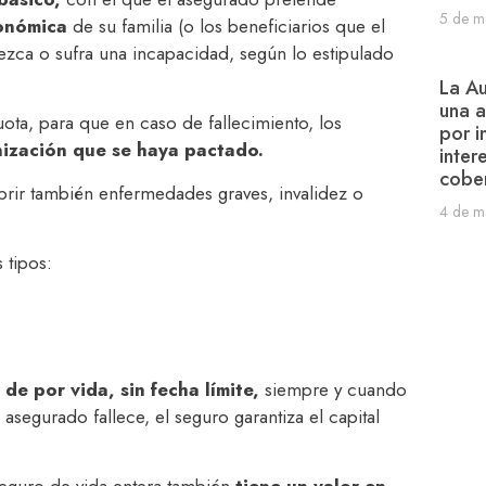
5 de m
conómica
de su familia (o los beneficiarios que el
ezca o sufra una incapacidad, según lo estipulado
La Au
una a
uota, para que en caso de fallecimiento, los
por i
nización que se haya pactado.
inter
cober
brir también enfermedades graves, invalidez o
4 de m
 tipos:
de por vida, sin fecha límite,
siempre y cuando
segurado fallece, el seguro garantiza el capital