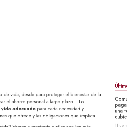
Últim
 de vida, desde para proteger el bienestar de la
Comu
icar el ahorro personal a largo plazo… Lo
pagar
e vida adecuado
para cada necesidad y
una t
es que ofrece y las obligaciones que implica.
cubie
11 de 
 vida? Vamos a mostrarte cuáles son los más