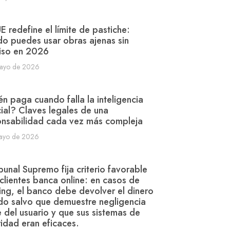
UE redefine el límite de pastiche:
o puedes usar obras ajenas sin
iso en 2026
ayo de 2026
n paga cuando falla la inteligencia
icial? Claves legales de una
onsabilidad cada vez más compleja
ayo de 2026
ibunal Supremo fija criterio favorable
clientes banca online: en casos de
ing, el banco debe devolver el dinero
do salvo que demuestre negligencia
 del usuario y que sus sistemas de
idad eran eficaces.