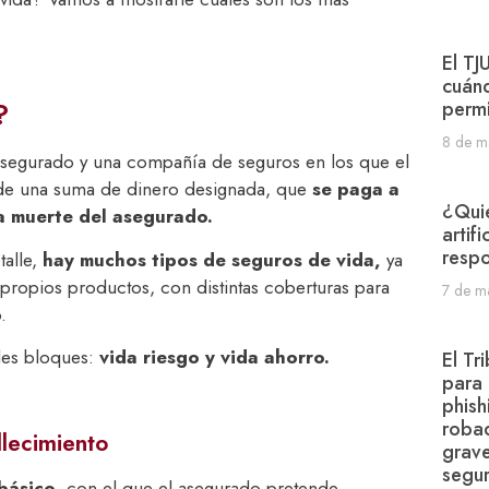
El TJ
cuánd
?
perm
8 de m
 asegurado y una compañía de seguros en los que el
de una suma de dinero designada, que
se paga a
¿Quié
la muerte del asegurado.
artif
resp
talle,
hay muchos tipos de seguros de vida,
ya
propios productos, con distintas coberturas para
7 de m
o.
ndes bloques:
vida riesgo y vida ahorro.
El Tr
para 
phish
roba
llecimiento
grave
segur
básico,
con el que el asegurado pretende