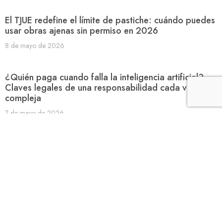
El TJUE redefine el límite de pastiche: cuándo puedes
usar obras ajenas sin permiso en 2026
8 de mayo de 2026
¿Quién paga cuando falla la inteligencia artificial?
Claves legales de una responsabilidad cada vez más
compleja
7 de mayo de 2026
El Tribunal Supremo fija criterio favorable para
clientes banca online: en casos de phishing, el banco
debe devolver el dinero robado salvo que
demuestre negligencia grave del usuario y que sus
sistemas de seguridad eran eficaces.
5 de mayo de 2026