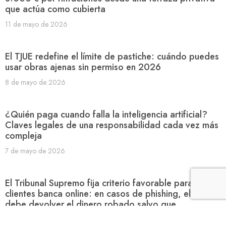
que actúa como cubierta
11 de mayo de 2026
El TJUE redefine el límite de pastiche: cuándo puedes
usar obras ajenas sin permiso en 2026
8 de mayo de 2026
¿Quién paga cuando falla la inteligencia artificial?
Claves legales de una responsabilidad cada vez más
compleja
7 de mayo de 2026
El Tribunal Supremo fija criterio favorable para
clientes banca online: en casos de phishing, el banco
debe devolver el dinero robado salvo que
demuestre negligencia grave del usuario y que sus
sistemas de seguridad eran eficaces.