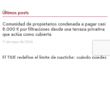
Últimos posts
Comunidad de propietarios condenada a pagar casi
8.000 € por filtraciones desde una terraza privativa
que actúa como cubierta
11 de mayo de 2026
El TJUE redefine el límite de pastiche: cuándo puedes
usar obras ajenas sin permiso en 2026
8 de mayo de 2026
¿Quién paga cuando falla la inteligencia artificial?
Claves legales de una responsabilidad cada vez más
compleja
7 de mayo de 2026